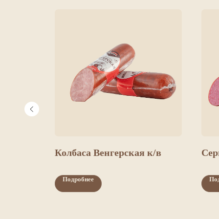
я ГОСТ
Колбаса Венгерская к/в
Сер
Подробнее
По