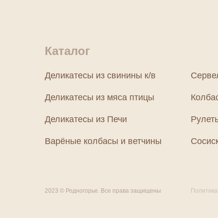
Каталог
Деликатесы из свинины к/в
Серве
Деликатесы из мяса птицы
Колба
Деликатесы из Печи
Рулет
Варёные колбасы и ветчины
Сосиск
2023 © Родногорье. Все права защищены
Политика