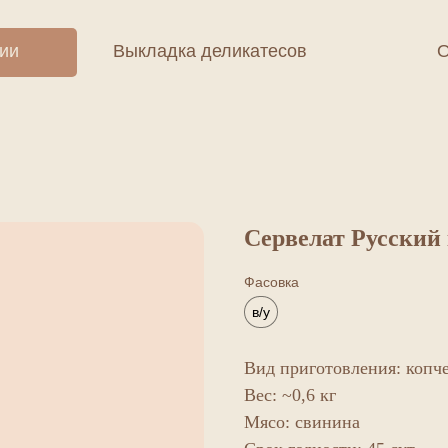
ции
Выкладка деликатесов
О
Сервелат Русский 
Фасовка
в/у
Вид приготовления: копч
Вес: ~0,6 кг
Мясо: свинина