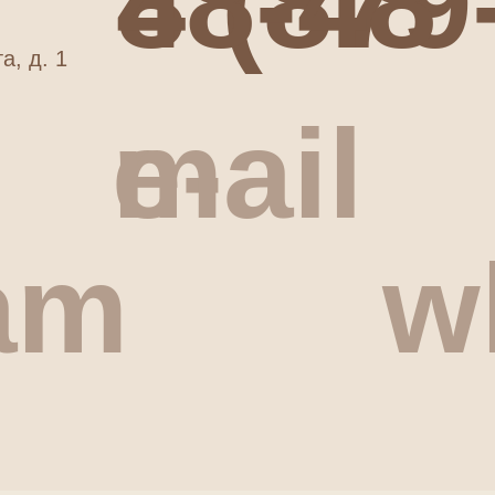
8 (879-51)7-48-48
а, д. 1
e-mail
am
w