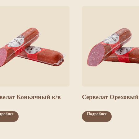
велат Коньячный к/в
Сервелат Ореховый
дробнее
Подробнее