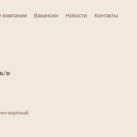
 компании
Вакансии
Новости
Контакты
к/в
ено-варёный