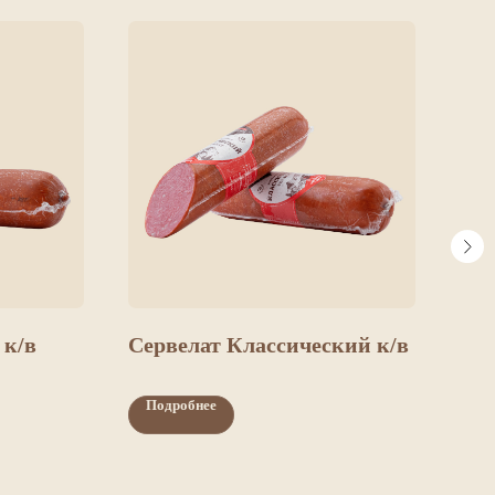
 к/в
Сервелат Классический к/в
Кол
Подробнее
По