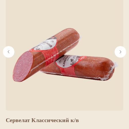
Сервелат Классический к/в
Ко