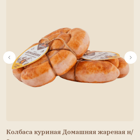
Колбаса куриная Домашняя жареная н/
К