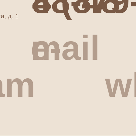
8 (879-51)7-48-48
а, д. 1
e-mail
am
w