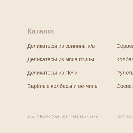
Каталог
Деликатесы из свинины к/в
Серве
Деликатесы из мяса птицы
Колба
Деликатесы из Печи
Рулет
Варёные колбасы и ветчины
Сосиск
2023 © Родногорье. Все права защищены
Политика