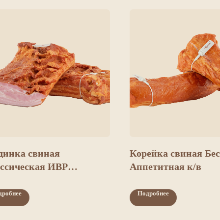
динка свиная
Корейка свиная Бе
ссическая ИВР
Аппетитная к/в
костная к/в
дробнее
Подробнее