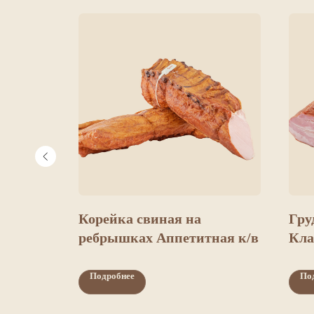
ый к/в
Корейка свиная на
Гру
ребрышках Аппетитная к/в
Кла
бес
Подробнее
По