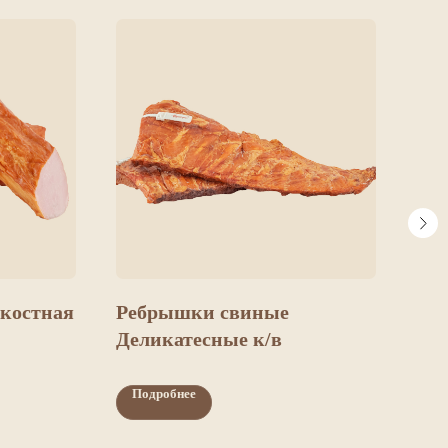
скостная
Ребрышки свиные
Рул
Деликатесные к/в
б/к
Подробнее
По