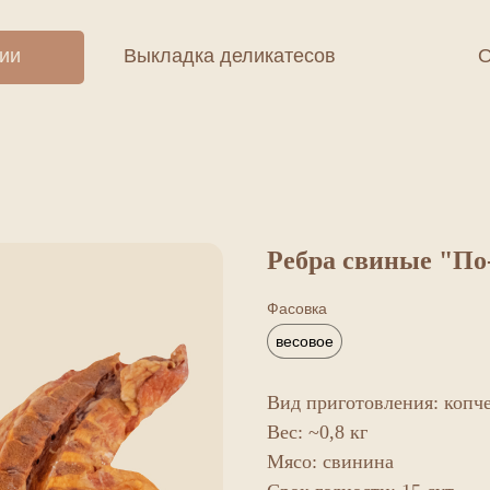
ции
Выкладка деликатесов
О
Ребра свиные "По
Фасовка
весовое
Вид приготовления: копч
Вес: ~0,8 кг
Мясо: свинина