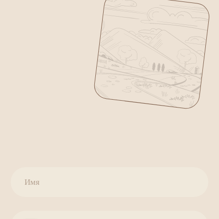
Ставропольский край,
город Георгиевск,
переулок 8 марта, д. 1
8 (879-51)7-48-48
e-mail
whatsapp
telegram
Каталог