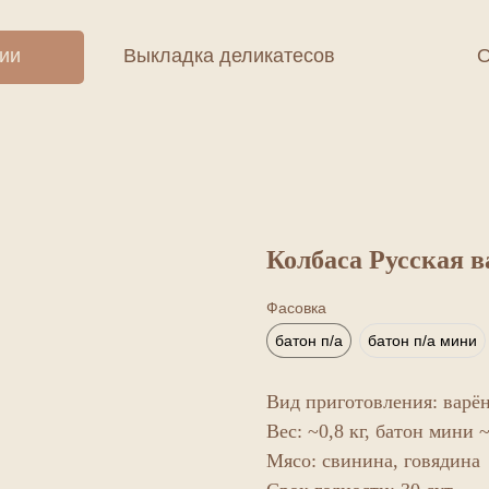
ции
Выкладка деликатесов
О
Колбаса Русская 
Фасовка
батон п/а
батон п/а мини
Вид приготовления: варё
Вес: ~0,8 кг, батон мини ~
Мясо: свинина, говядина