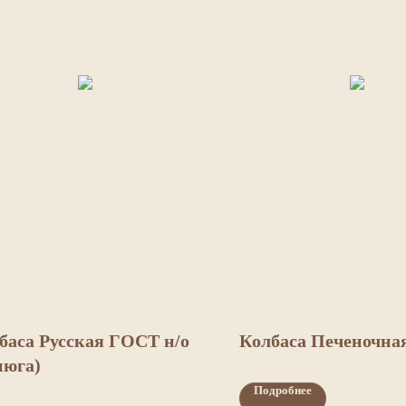
баса Русская ГОСТ н/о
Колбаса Печеночная
нюга)
Подробнее