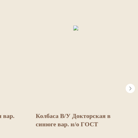
 вар.
Колбаса В/У Докторская в
Сал
синюге вар. н/о ГОСТ
По