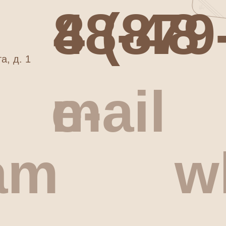
8 (879-51)7-48-48
а, д. 1
e-mail
am
w